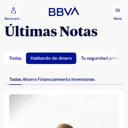
Ir al contenido principal
Menú
Banca por Internet
Últimas Notas
Todas
Hablando de dinero
Tu seguridad primero
Todas
Ahorro
Financiamiento
Inversiones