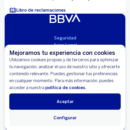
Libro de reclamaciones
Seguridad
Aviso Legal
Mejoramos tu experiencia con cookies
Cláusulas Generales de Contratación
Mapa del Sitio
Utilizamos cookies propias y de terceros para optimizar
Libro de Reclamaciones
tu navegación, analizar el uso de nuestro sitio y ofrecerte
Llámanos (01) 595-0000
contenido relevante. Puedes gestionar tus preferencias
Banco BBVA Perú - RUC 20100130204
en cualquier momento. Para más información, puedes
Av. República de Panamá 3055 - San Isidro
acceder a nuestra
política de cookies
.
Aceptar
Configurar
© 2026 Banco Bilbao Vizcaya Argentaria, S.A.