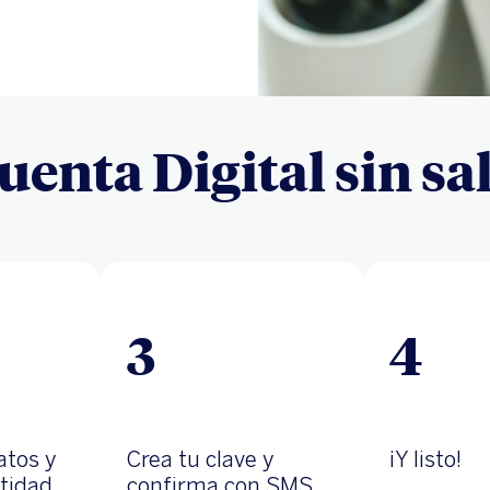
uenta Digital sin sal
3
4
atos y
Crea tu clave y
¡Y listo!
ntidad
confirma con SMS