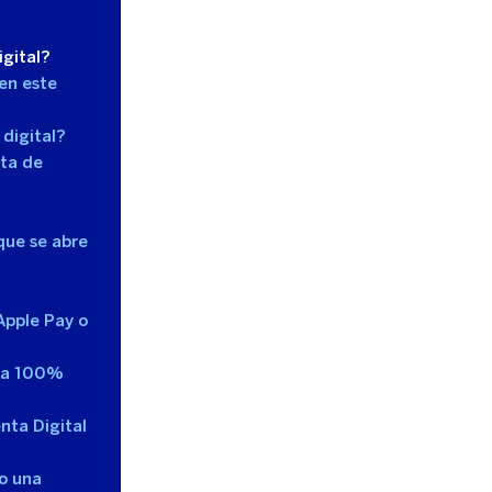
gital?
en este
digital?
nta de
que se abre
Apple Pay o
nta 100%
enta Digital
ro una