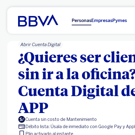
Ir al contenido principal
Personas
Empresas
Pymes
Abrir Cuenta Digital
¿Quieres ser cli
sin ir a la oficina
Cuenta Digital d
APP
Cuenta sin costo de Mantenimiento
Débito lista: Úsala de inmediato con Google Pay y App
Plin activado al instante