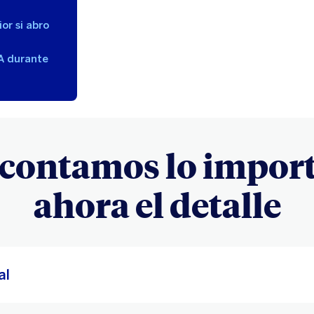
or si abro
VA durante
 contamos lo impor
ahora el detalle
al