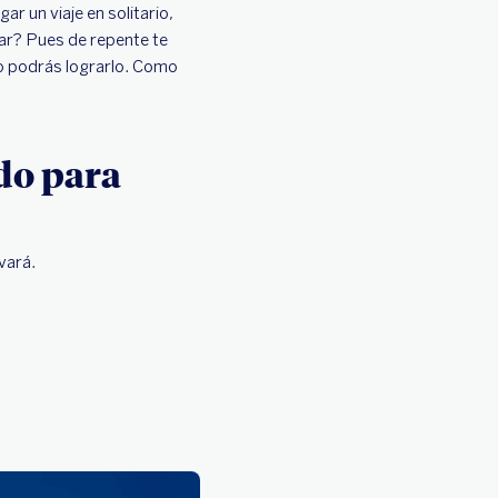
r un viaje en solitario,
jar? Pues de repente te
ipo podrás lograrlo. Como
ldo para
lvará.