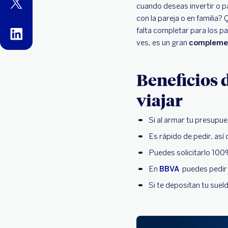
twitter
cuando deseas invertir o p
con la pareja o en familia
falta completar para los pa
linkedin
ves, es un gran
complemen
Beneficios 
viajar
Si al armar tu presupues
Es rápido de pedir, así
Puedes solicitarlo 100%
En
BBVA
puedes pedir 
Si te depositan tu sue