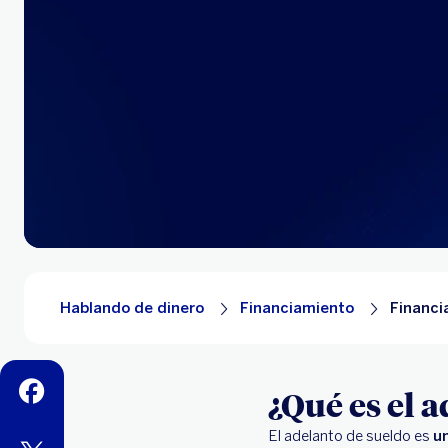
Hablando de dinero
Financiamiento
Financi
facebook
¿Qué es el 
El adelanto de sueldo es
un