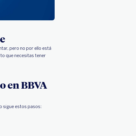
je
ar, pero no por ello está
nto que necesitas tener
do en BBVA
lo sigue estos pasos: