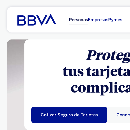
Ir al contenido principal
Personas
Empresas
Pymes
Proteg
tus tarjeta
complica
Cotizar Seguro de Tarjetas
Conoc