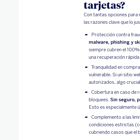
tarjetas?
Con tantas opciones para m
las razones clave que lo jus
Protección contra fra
malware, phishing y s
siempre cubren el 100% d
una recuperación rápida 
Tranquilidad en compra
vulnerable. Si un sitio 
autorizados, algo crucia
Cobertura en caso de rob
bloquees.
Sin seguro, p
Esto es especialmente úti
Complemento a las limi
condiciones estrictas (c
cubriendo casos que el 