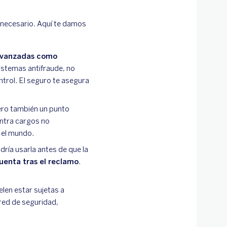
 necesario. Aquí te damos
 avanzadas como
istemas antifraude, no
ntrol. El seguro te asegura
ero también un punto
ontra cargos no
 el mundo.
odría usarla antes de que la
cuenta tras el reclamo
.
len estar sujetas a
red de seguridad,