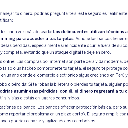
anejar tu dinero, podrías preguntarte si este seguro es realmente
tifican:
udes cada vez más deseada:
Los delincuentes utilizan técnicas
kimming para acceder a tus tarjetas
. Aunque los bancos tienen s
e las pérdidas, especialmente si el incidente ocurre fuera de su co
y completa, evitando que un ataque digital te deje en cero.
s online: Las compras por internet son parte de la vida moderna, p
web falso o un hackeo compromete tu tarjeta, el seguro te protege c
l en un año donde el comercio electrónico sigue creciendo en Perú y
o o pérdida: Si te roban la billetera o pierdes tu tarjeta, alguien p
odrías asumir esas pérdidas; con él, el dinero regresará a tu 
l si viajas o estás en lugares concurridos.
taciones del banco: Los bancos ofrecen protección básica, pero sue
omo reportar el problema en un plazo corto). El seguro amplía esa 
banco podría rechazar y agilizando los reembolsos.