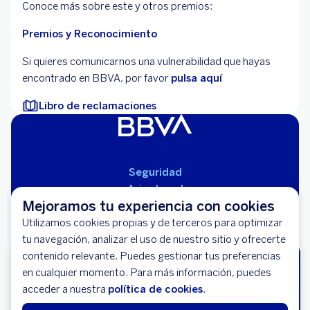
Conoce más sobre este y otros premios:
Premios y Reconocimiento
Si quieres comunicarnos una vulnerabilidad que hayas
encontrado en BBVA, por favor
pulsa aquí
Libro de reclamaciones
Seguridad
Aviso Legal
Mejoramos tu experiencia con cookies
Cláusulas Generales de Contratación
Mapa del Sitio
Utilizamos cookies propias y de terceros para optimizar
Libro de Reclamaciones
tu navegación, analizar el uso de nuestro sitio y ofrecerte
Llámanos (01) 595-0000
contenido relevante. Puedes gestionar tus preferencias
¡Tu auto seguro, tú sin estrés!
Banco BBVA Perú - RUC 20100130204
en cualquier momento. Para más información, puedes
No dejes tu tranquilidad al azar. Asegura tu vehículo
Av. República de Panamá 3055 - San Isidro
acceder a nuestra
política de cookies
.
hoy y maneja con respaldo total 24/7.