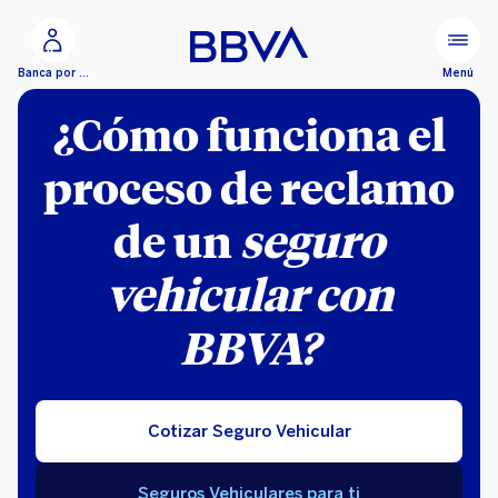
Ir al contenido principal
Menú
Banca por Internet
¿Cómo funciona el
proceso de reclamo
de un
seguro
vehicular con
BBVA?
Cotizar Seguro Vehicular
Seguros Vehiculares para ti