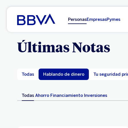
Ir al contenido principal
Personas
Empresas
Pymes
Últimas Notas
Todas
Hablando de dinero
Tu seguridad pr
Todas
Ahorro
Financiamiento
Inversiones