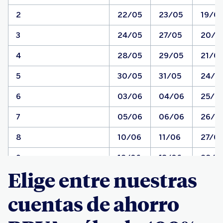
2
22/05
23/05
19/0
3
24/05
27/05
20/0
4
28/05
29/05
21/0
5
30/05
31/05
24/0
6
03/06
04/06
25/0
7
05/06
06/06
26/0
8
10/06
11/06
27/0
9
12/06
13/06
28/0
Elige entre nuestras
0 o letra
14/06
17/06
01/0
cuentas de ahorro
Libre
02/07 al 17/08