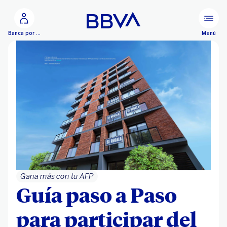
Ir al contenido principal
Menú
Banca por Internet
Gana más con tu AFP
Guía paso a Paso
para participar del