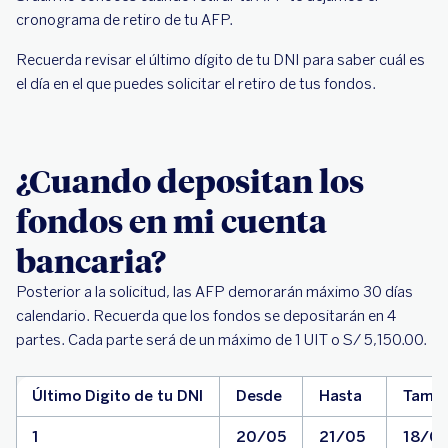
cronograma de retiro de tu AFP.
Recuerda revisar el último dígito de tu DNI para saber cuál es
el día en el que puedes solicitar el retiro de tus fondos.
¿Cuando depositan los
fondos en mi cuenta
bancaria?
Posterior a la solicitud, las AFP demorarán máximo 30 días
calendario. Recuerda que los fondos se depositarán en 4
partes. Cada parte será de un máximo de 1 UIT o S/ 5,150.00.
Último Digito de tu DNI
Desde
Hasta
Tambi
1
20/05
21/05
18/0