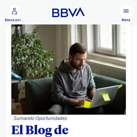
Ir al contenido principal
Menú
Banca por Internet
Sumando Oportunidades
El Blog de