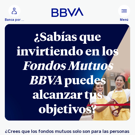
Ir al contenido principal
Menú
Banca por Internet
¿Sabías que
invirtiendo en los
Fondos Mutuos
BBVA
puedes
alcanzar tus
objetivos?
¿Crees que los fondos mutuos solo son para las personas