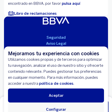
encontrado en BBVA, por favor
pulsa aquí
Libro de reclamaciones
Seguridad
Aviso Legal
Cláusulas Generales de Contratación
Mejoramos tu experiencia con cookies
Mapa del Sitio
Utilizamos cookies propias y de terceros para optimizar
Libro de Reclamaciones
tu navegación, analizar el uso de nuestro sitio y ofrecerte
Llámanos (01) 595-0000
contenido relevante. Puedes gestionar tus preferencias
Banco BBVA Perú - RUC 20100130204
en cualquier momento. Para más información, puedes
Av. República de Panamá 3055 - San Isidro
acceder a nuestra
política de cookies
.
Aceptar
Comienza ahorrar HOY, abre tu Cuenta
Configurar