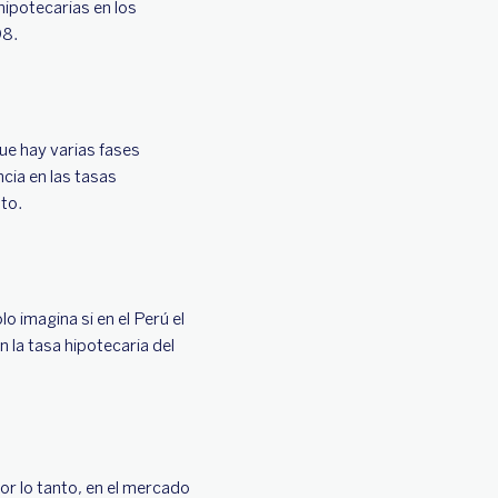
hipotecarias en los
98.
ue hay varias fases
cia en las tasas
sto.
o imagina si en el Perú el
 la tasa hipotecaria del
or lo tanto, en el mercado