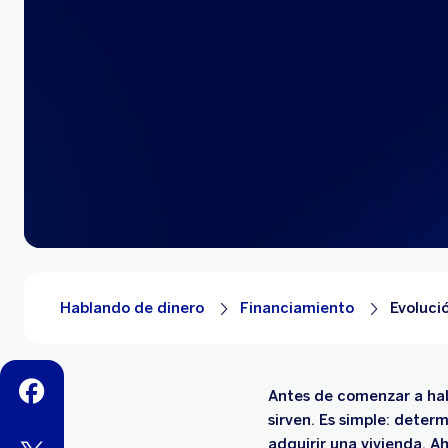
Hablando de dinero
Financiamiento
Evoluci
facebook
Antes de comenzar a habl
sirven. Es simple: deter
adquirir una vivienda. A