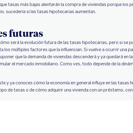
o que tasas más bajas alentarán la compra de viviendas porque los
rio, sucedería si las tasas hipotecarias aumentan.
s futuras
mo será la evolución futura de las tasas hipotecarias, pero si se p
 los múltiples factores que la influencian. Si vuelve a ocurrir una 
suponer que la demanda de viviendas descenderá y ya quedará en la
mular el mercado inmobiliario. Como ves, todo depende de la dinám
te y ya conoces cómo la economía en general influye en las tasas hi
ipo de tasas o de cómo adquirir una vivienda con un préstamo, cons