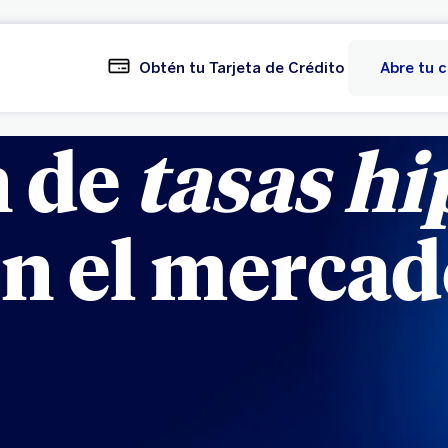
Obtén tu Tarjeta de Crédito
Abre tu 
n de
tasas hi
n el merca