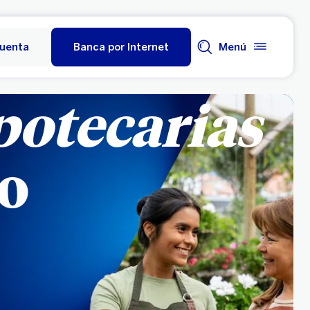
cuenta
Banca por Internet
Menú
potecarias
do