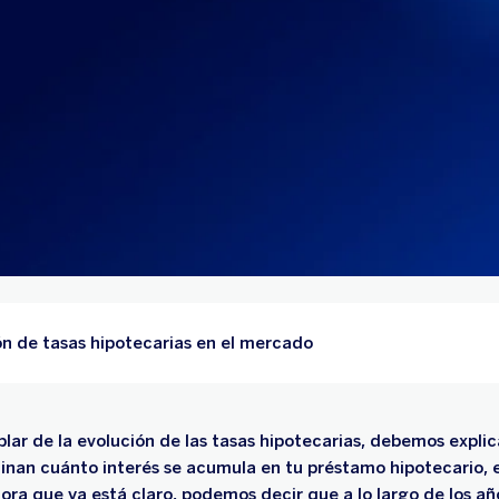
ón de tasas hipotecarias en el mercado
ar de la evolución de las tasas hipotecarias, debemos expli
minan cuánto interés se acumula en tu préstamo hipotecario, e
hora que ya está claro, podemos decir que a lo largo de los añ