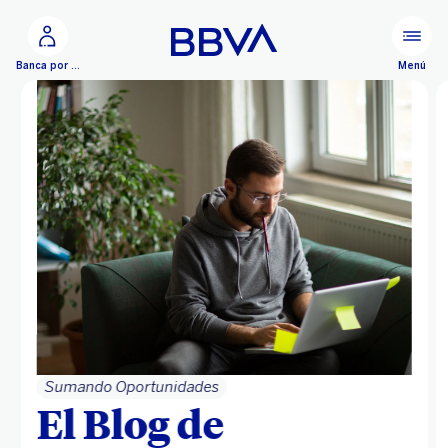
Ir al contenido principal
Menú
Banca por Internet
Sumando Oportunidades
El Blog de