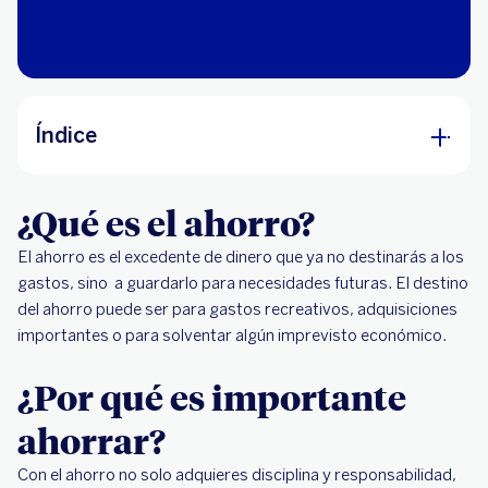
Índice
¿Qué es el ahorro?
¿Qué es el ahorro?
¿Por qué es importante ahorrar?
El ahorro es el excedente de dinero que ya no destinarás a los
Ahorrar y no rendirse en el intento
gastos, sino a guardarlo para necesidades futuras. El destino
del ahorro puede ser para gastos recreativos, adquisiciones
importantes o para solventar algún imprevisto económico.
¿Por qué es importante
ahorrar?
Con el ahorro no solo adquieres disciplina y responsabilidad,