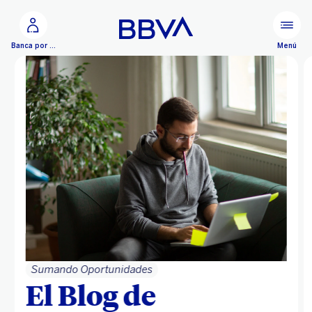
Ir al contenido principal
Menú
Banca por Internet
Sumando Oportunidades
El Blog de