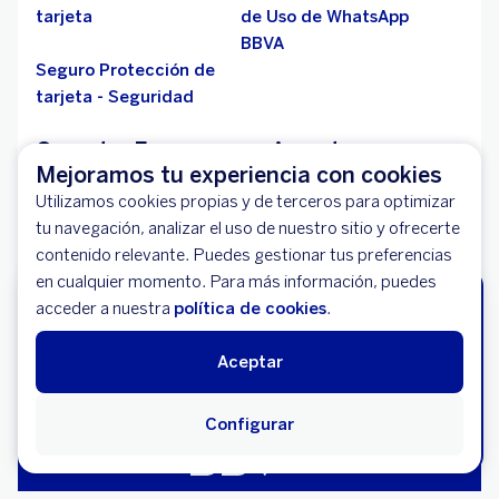
tarjeta
de Uso de WhatsApp
BBVA
Seguro Protección de
tarjeta - Seguridad
Ganador E-commerce Award
Mejoramos tu experiencia con cookies
Líderes en Servicios Financieros y Banca Online -
Utilizamos cookies propias y de terceros para optimizar
2018
tu navegación, analizar el uso de nuestro sitio y ofrecerte
contenido relevante. Puedes gestionar tus preferencias
Conoce más sobre este y otros premios:
en cualquier momento. Para más información, puedes
Solicita tu Tarjeta de Crédito BBVA
acceder a nuestra
política de cookies
.
Premios y Reconocimiento
Miles de descuentos y Paga en Cuotas
sin Intereses.
Si quieres comunicarnos una vulnerabilidad que hayas
Aceptar
encontrado en BBVA, por favor
pulsa aquí
Configurar
Hazlo aquí
Libro de reclamaciones