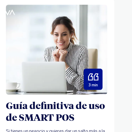
3 min
Guía definitiva de uso
de SMART POS
Si tienes un negocio y quieres dar un salto más a la