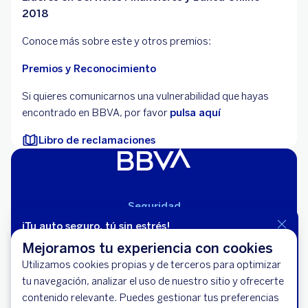
2018
Conoce más sobre este y otros premios:
Premios y Reconocimiento
Si quieres comunicarnos una vulnerabilidad que hayas
encontrado en BBVA, por favor
pulsa aquí
Libro de reclamaciones
Seguridad
Aviso Legal
¡Tu auto seguro, tú sin estrés!
Cláusulas Generales de Contratación
No dejes tu tranquilidad al azar. Asegura tu vehículo
Mejoramos tu experiencia con cookies
Mapa del Sitio
hoy y maneja con respaldo total 24/7.
Utilizamos cookies propias y de terceros para optimizar
Libro de Reclamaciones
tu navegación, analizar el uso de nuestro sitio y ofrecerte
Solicita tu seguro Vehicular
Llámanos (01) 595-0000
contenido relevante. Puedes gestionar tus preferencias
Banco BBVA Perú - RUC 20100130204