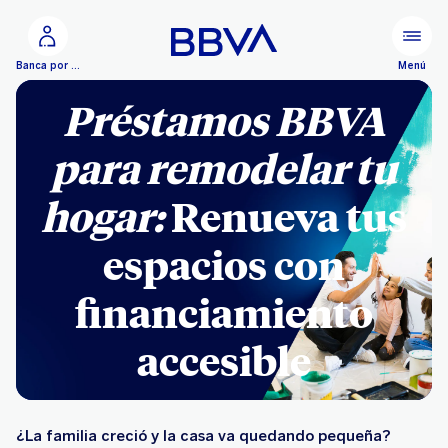
Ir al contenido principal
Menú
Banca por Internet
Préstamos BBVA
para remodelar tu
hogar:
Renueva tus
espacios con
financiamiento
accesible
¿La familia creció y la casa va quedando pequeña?