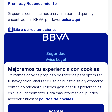
Premios y Reconocimiento
Si quieres comunicarnos una vulnerabilidad que hayas
encontrado en BBVA, por favor
pulsa aquí
Libro de reclamaciones
Seguridad
Aviso Legal
Cláusulas Generales de Contratación
Mejoramos tu experiencia con cookies
Mapa del Sitio
Utilizamos cookies propias y de terceros para optimizar
Libro de Reclamaciones
tu navegación, analizar el uso de nuestro sitio y ofrecerte
Llámanos (01) 595-0000
contenido relevante. Puedes gestionar tus preferencias
Banco BBVA Perú - RUC 20100130204
en cualquier momento. Para más información, puedes
Av. República de Panamá 3055 - San Isidro
Solicita tu Tarjeta de Crédito BBVA
acceder a nuestra
política de cookies
.
Miles de descuentos y Paga en Cuotas
sin Intereses.
Aceptar