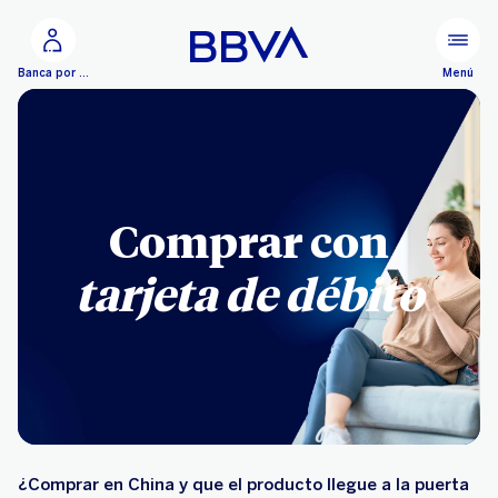
Ir al contenido principal
Menú
Banca por Internet
Comprar con
tarjeta de débito
¿Comprar en China y que el producto llegue a la puerta