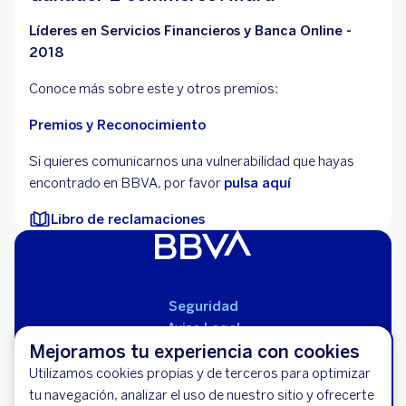
Líderes en Servicios Financieros y Banca Online -
2018
Conoce más sobre este y otros premios:
Premios y Reconocimiento
Si quieres comunicarnos una vulnerabilidad que hayas
encontrado en BBVA, por favor
pulsa aquí
Libro de reclamaciones
Seguridad
Aviso Legal
Mejoramos tu experiencia con cookies
Cláusulas Generales de Contratación
Solicita tu Tarjeta de Crédito BBVA
Mapa del Sitio
Utilizamos cookies propias y de terceros para optimizar
Miles de descuentos y Paga en Cuotas
Libro de Reclamaciones
tu navegación, analizar el uso de nuestro sitio y ofrecerte
sin Intereses.