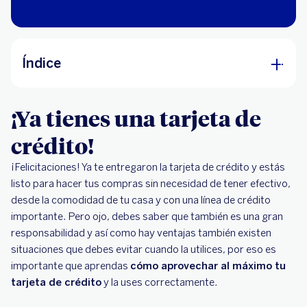
Índice
¡Ya tienes una tarjeta de crédito!
¡Ya tienes una tarjeta de
¿Cómo aprovechar mi tarjeta de crédito?
crédito!
Lo que debes evitar con tu tarjeta de crédito
¡Felicitaciones! Ya te entregaron la tarjeta de crédito y estás
Las ventajas de aprovechar tu tarjeta de
listo para hacer tus compras sin necesidad de tener efectivo,
crédito
desde la comodidad de tu casa y con una línea de crédito
importante. Pero ojo, debes saber que también es una gran
responsabilidad y así como hay ventajas también existen
situaciones que debes evitar cuando la utilices, por eso es
importante que aprendas
cómo aprovechar al máximo tu
tarjeta de crédito
y la uses correctamente.