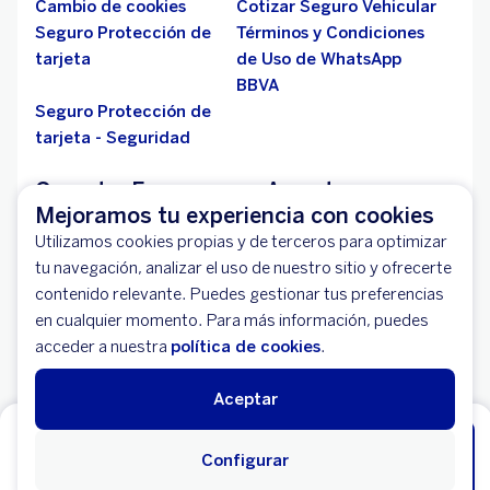
Cambio de cookies
Cotizar Seguro Vehicular
Seguro Protección de
Términos y Condiciones
tarjeta
de Uso de WhatsApp
BBVA
Seguro Protección de
tarjeta - Seguridad
Ganador E-commerce Award
Mejoramos tu experiencia con cookies
Líderes en Servicios Financieros y Banca Online -
Utilizamos cookies propias y de terceros para optimizar
2018
tu navegación, analizar el uso de nuestro sitio y ofrecerte
contenido relevante. Puedes gestionar tus preferencias
Conoce más sobre este y otros premios:
en cualquier momento. Para más información, puedes
acceder a nuestra
política de cookies
.
Premios y Reconocimiento
Si quieres comunicarnos una vulnerabilidad que hayas
Aceptar
encontrado en BBVA, por favor
pulsa aquí
Comienza ahorrar HOY, abre tu Cuenta
Configurar
Libro de reclamaciones
Online