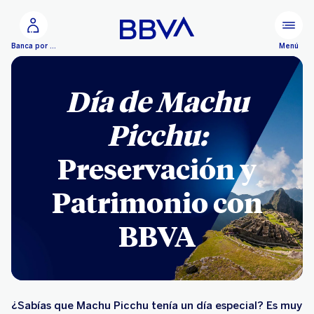
Ir al contenido principal
Menú
Banca por Internet
Día de Machu
Picchu:
Preservación y
Patrimonio con
BBVA
¿Sabías que Machu Picchu tenía un día especial? Es muy