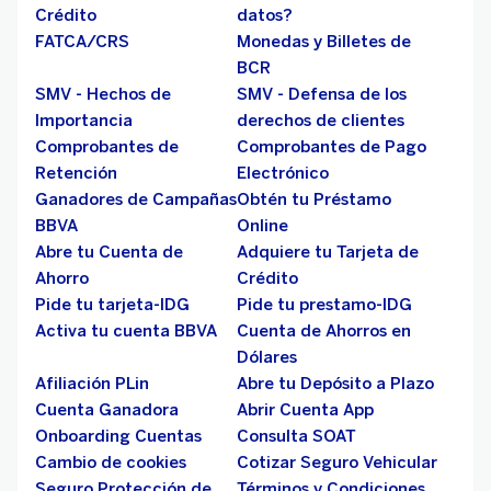
Crédito
datos?
FATCA/CRS
Monedas y Billetes de
BCR
SMV - Hechos de
SMV - Defensa de los
Importancia
derechos de clientes
Comprobantes de
Comprobantes de Pago
Retención
Electrónico
Ganadores de Campañas
Obtén tu Préstamo
BBVA
Online
Abre tu Cuenta de
Adquiere tu Tarjeta de
Ahorro
Crédito
Pide tu tarjeta-IDG
Pide tu prestamo-IDG
Activa tu cuenta BBVA
Cuenta de Ahorros en
Dólares
Afiliación PLin
Abre tu Depósito a Plazo
Cuenta Ganadora
Abrir Cuenta App
Onboarding Cuentas
Consulta SOAT
Cambio de cookies
Cotizar Seguro Vehicular
Seguro Protección de
Términos y Condiciones