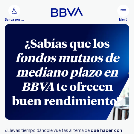
Ir al contenido principal
Menú
Banca por Internet
¿Sabías que los
fondos mutuos de
mediano plazo en
BBVA
te ofrecen
buen rendimiento?
¿Llevas tiempo dándole vueltas al tema de
qué hacer con