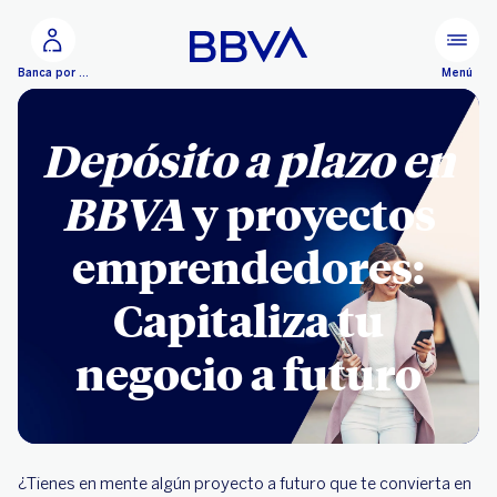
Ir al contenido principal
Menú
Banca por Internet
Depósito a plazo en
BBVA
y proyectos
emprendedores:
Capitaliza tu
negocio a futuro
¿Tienes en mente algún proyecto a futuro que te convierta en