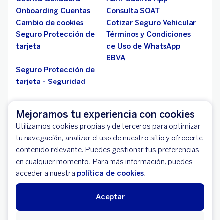
Onboarding Cuentas
Consulta SOAT
Cambio de cookies
Cotizar Seguro Vehicular
Seguro Protección de
Términos y Condiciones
tarjeta
de Uso de WhatsApp
BBVA
Seguro Protección de
tarjeta - Seguridad
Ganador E-commerce Award
Mejoramos tu experiencia con cookies
Líderes en Servicios Financieros y Banca Online -
Utilizamos cookies propias y de terceros para optimizar
2018
tu navegación, analizar el uso de nuestro sitio y ofrecerte
contenido relevante. Puedes gestionar tus preferencias
Conoce más sobre este y otros premios:
en cualquier momento. Para más información, puedes
acceder a nuestra
política de cookies
.
Premios y Reconocimiento
Si quieres comunicarnos una vulnerabilidad que hayas
Aceptar
encontrado en BBVA, por favor
pulsa aquí