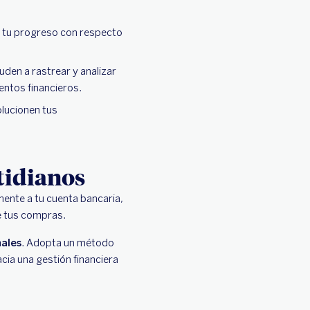
r tu progreso con respecto
uden a rastrear y analizar
entos financieros.
olucionen tus
otidianos
ente a tu cuenta bancaria,
te tus compras.
nales
. Adopta un método
acia una gestión financiera