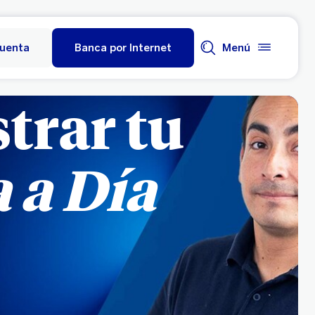
cuenta
Banca por Internet
Menú
trar tu
 a Día