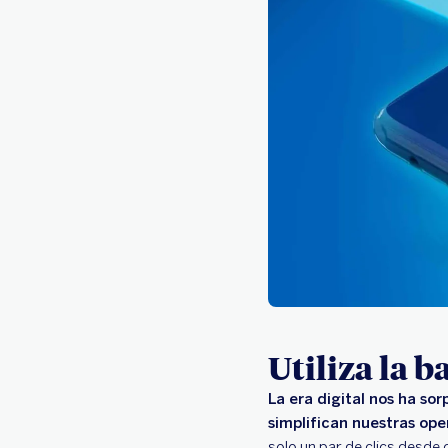
Utiliza la b
La era digital nos ha so
simplifican nuestras ope
solo un par de clics desde c