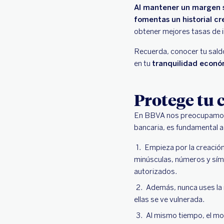
Al mantener un margen se
fomentas un historial cre
obtener mejores tasas de i
Recuerda, conocer tu saldo
en tu
tranquilidad econó
Protege tu 
En BBVA nos preocupamos po
bancaria, es fundamental a
Empieza por la creació
minúsculas, números y símb
autorizados.
Además, nunca uses la 
ellas se ve vulnerada.
Al mismo tiempo, el mon