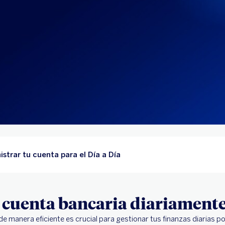
strar tu cuenta para el Día a Día
 cuenta bancaria diariament
 de manera eficiente es crucial para gestionar tus finanzas diarias p