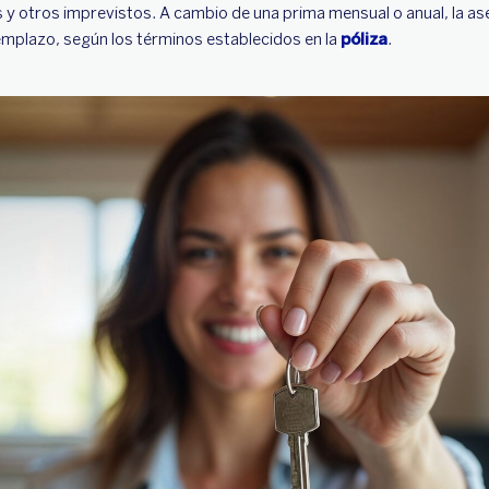
 y otros imprevistos. A cambio de una prima mensual o anual, la a
emplazo, según los términos establecidos en la
póliza
.