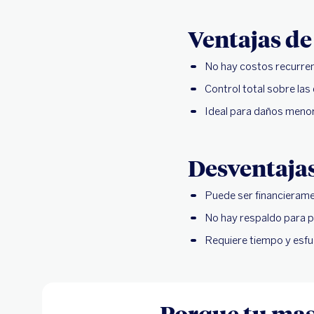
Ventajas de
No hay costos recurre
Control total sobre las
Ideal para daños menor
Desventaja
Puede ser financieram
No hay respaldo para p
Requiere tiempo y esfu
Porque tu masc