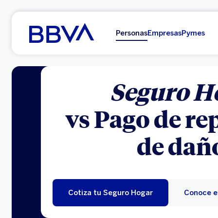
Ir al contenido principal
Personas
Empresas
Pymes
Seguro H
vs Pago de re
de dañ
Cotiza tu Seguro Hogar
Conoce e