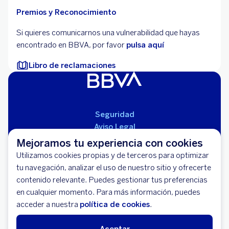
Premios y Reconocimiento
Si quieres comunicarnos una vulnerabilidad que hayas
encontrado en BBVA, por favor
pulsa aquí
Libro de reclamaciones
Seguridad
Aviso Legal
Cláusulas Generales de Contratación
Mejoramos tu experiencia con cookies
Mapa del Sitio
Utilizamos cookies propias y de terceros para optimizar
Libro de Reclamaciones
tu navegación, analizar el uso de nuestro sitio y ofrecerte
Llámanos (01) 595-0000
contenido relevante. Puedes gestionar tus preferencias
Banco BBVA Perú - RUC 20100130204
en cualquier momento. Para más información, puedes
Av. República de Panamá 3055 - San Isidro
acceder a nuestra
política de cookies
.