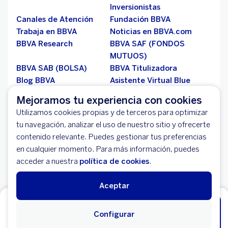
Inversionistas
Canales de Atención
Fundación BBVA
Trabaja en BBVA
Noticias en BBVA.com
BBVA Research
BBVA SAF (FONDOS
MUTUOS)
BBVA SAB (BOLSA)
BBVA Titulizadora
Blog BBVA
Asistente Virtual Blue
Mejoramos tu experiencia con cookies
TASAS Y TARIFAS
Utilizamos cookies propias y de terceros para optimizar
tu navegación, analizar el uso de nuestro sitio y ofrecerte
Personas Naturales y
Pequeñas, Medianas y
contenido relevante. Puedes gestionar tus preferencias
Microempresas
Grandes empresas
en cualquier momento. Para más información, puedes
Recomendaciones de
Tips del Tarifario
acceder a nuestra
política de cookies
.
productos
Lista de notarias
Tarjetas de Crédito
Aceptar
Reprogramación de
Cuenta de Ahorros
Pagos
Comienza ahorrar HOY, abre tu Cuenta
Configurar
INFORMACIÓN DE INTERÉS
Online