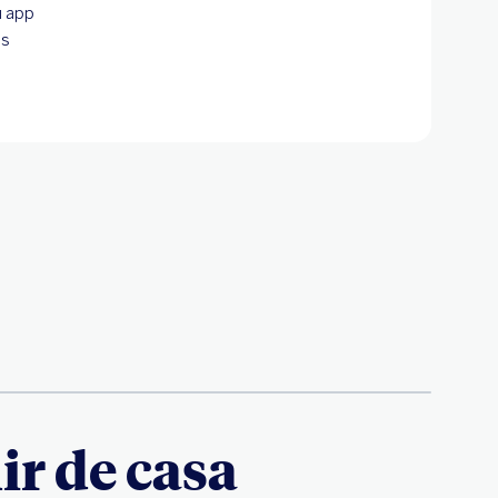
u app
ás
ir de casa