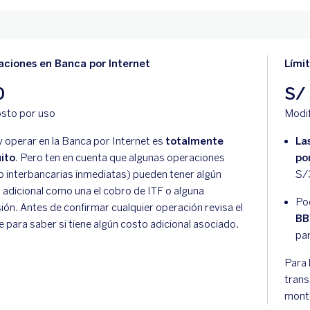
ciones en Banca por Internet
Lími
0
S/
osto por uso
Modif
y operar en la Banca por Internet es
totalmente
La
ito
. Pero ten en cuenta que algunas operaciones
po
 interbancarias inmediatas) pueden tener algún
S/
 adicional como una el cobro de ITF o alguna
Po
ión. Antes de confirmar cualquier operación revisa el
BB
le para saber si tiene algún costo adicional asociado.
pa
Para 
trans
monto