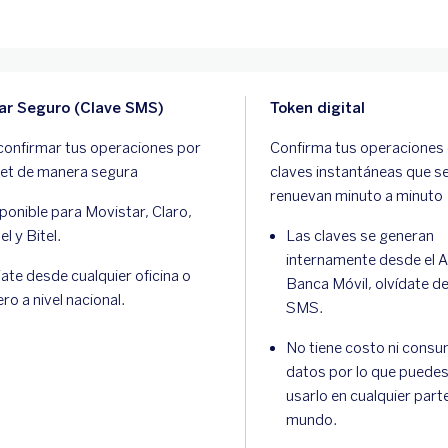
lar Seguro (Clave SMS)
Token digital
confirmar tus operaciones por
Confirma tus operaciones
net de manera segura
claves instantáneas que s
renuevan minuto a minuto
ponible para Movistar, Claro,
el y Bitel.
Las claves se generan
internamente desde el 
liate desde cualquier oficina o
Banca Móvil, olvídate de
ero a nivel nacional.
SMS.
No tiene costo ni cons
datos por lo que puede
usarlo en cualquier parte
mundo.