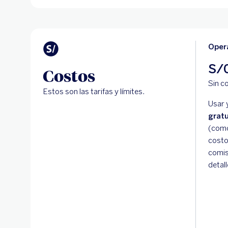
Opera
S/
Costos
Sin c
Estos son las tarifas y límites.
Usar 
gratu
(como
costo
comis
detal