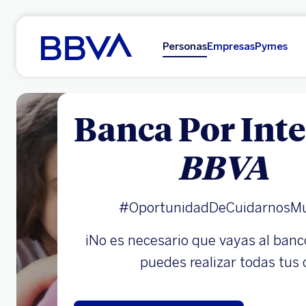
Ir al contenido principal
Personas
Empresas
Pymes
Banca Por Inte
BBVA
#OportunidadDeCuidarnosM
¡No es necesario que vayas al ban
puedes realizar todas tus