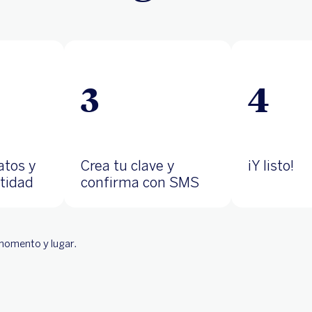
3
4
atos y
Crea tu clave y
¡Y listo!
ntidad
confirma con SMS
r momento y lugar.