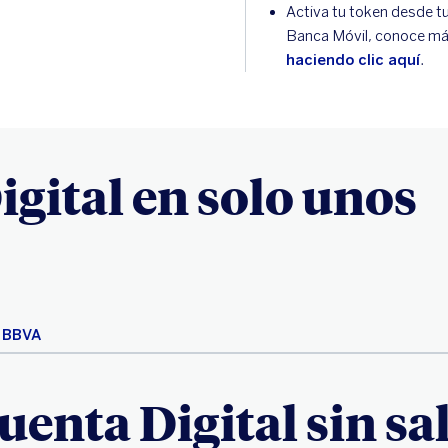
Activa tu token desde t
Banca Móvil, conoce m
haciendo clic aquí
.
igital en solo unos
n BBVA
uenta Digital sin sal