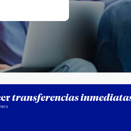
cer
transferencias inmediatas
inero