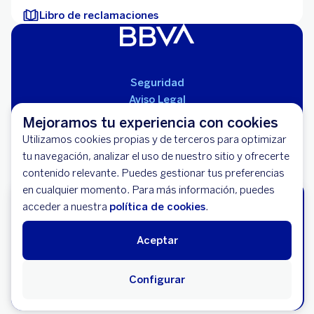
Libro de reclamaciones
Seguridad
Aviso Legal
Cláusulas Generales de Contratación
Mejoramos tu experiencia con cookies
Mapa del Sitio
Utilizamos cookies propias y de terceros para optimizar
Libro de Reclamaciones
tu navegación, analizar el uso de nuestro sitio y ofrecerte
Llámanos (01) 595-0000
contenido relevante. Puedes gestionar tus preferencias
Banco BBVA Perú - RUC 20100130204
en cualquier momento. Para más información, puedes
Av. República de Panamá 3055 - San Isidro
Cotiza tu Crédito Hipotecario
acceder a nuestra
política de cookies
.
online
En 2 minutos y cumple el sueño de tu
Aceptar
casa propia.
Cotiza aquí
Configurar
© 2026 Banco Bilbao Vizcaya Argentaria, S.A.