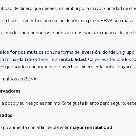
ntidad de dinero que desees; sin embargo, a mayor cantidad de di
para hacer crecer tu dinero en un depósito a plazo BBVA son más q
e te puedes inclinar son los fondos mutuos,son otra manera de que t
e los
fondos mutuos
son una forma de
inversión
, donde un grupo
n la finalidad de obtener una
rentabilidad
. Cabe resaltar que los 
es que son los encargados de invertir el dinero en la bolsa, pagarés,
s mutuos en BBVA:
ervadores
 poco y su riesgo es mínimo. Si te gusta ir lento pero seguro, este
rados
iesgo aumenta con el fin de obtener
mayor rentabilidad
.