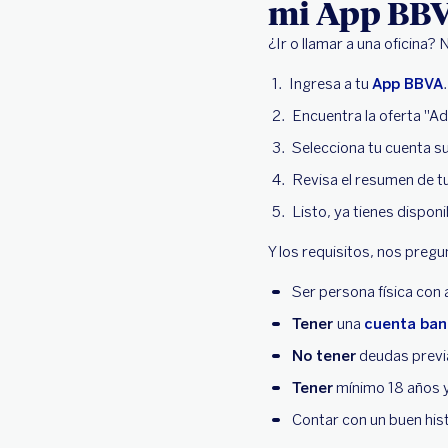
mi App BB
¿Ir o llamar a una oficina
Ingresa a tu
App BBVA
.
Encuentra la oferta "Ade
Selecciona tu cuenta s
Revisa el resumen de tu
Listo, ya tienes disponi
Y los requisitos, nos pregu
Ser persona física con 
Tener
una
cuenta ban
No tener
deudas previa
Tener
mínimo 18 años 
Contar con un buen histo