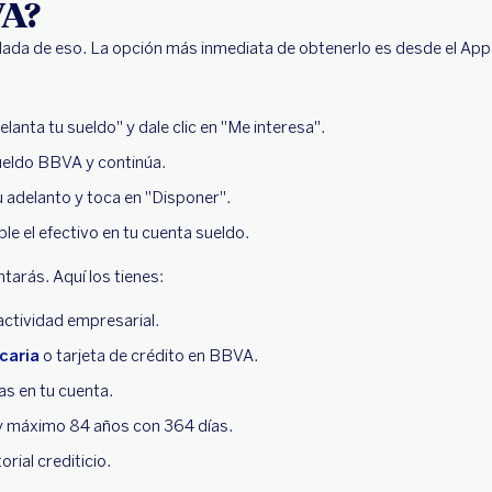
VA?
? Nada de eso. La opción más inmediata de obtenerlo es desde el App
lanta tu sueldo" y dale clic en "Me interesa".
ueldo BBVA y continúa.
 adelanto y toca en "Disponer".
ble el efectivo en tu cuenta sueldo.
ntarás. Aquí los tienes:
actividad empresarial.
caria
o tarjeta de crédito en BBVA.
s en tu cuenta.
y máximo 84 años con 364 días.
rial crediticio.