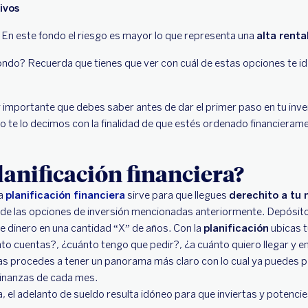
ivos
 En este fondo el riesgo es mayor lo que representa una
alta renta
 fondo? Recuerda que tienes que ver con cuál de estas opciones te id
importante que debes saber antes de dar el primer paso en tu inve
sto te lo decimos con la finalidad de que estés ordenado financieram
lanificación financiera?
la
planificación financiera
sirve para que llegues
derechito a tu
 de las opciones de inversión mencionadas anteriormente. Depósito
de dinero en una cantidad “X” de años. Con la
planificación
ubicas t
ánto cuentas?, ¿cuánto tengo que pedir?, ¿a cuánto quiero llegar y 
s procedes a tener un panorama más claro con lo cual ya puedes pe
s finanzas de cada mes.
, el adelanto de sueldo resulta idóneo para que inviertas y potenci