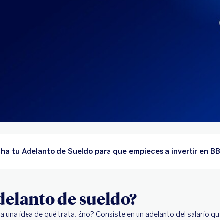
ha tu Adelanto de Sueldo para que empieces a invertir en B
adelanto de sueldo?
a una idea de qué trata, ¿no? Consiste en un adelanto del salario qu