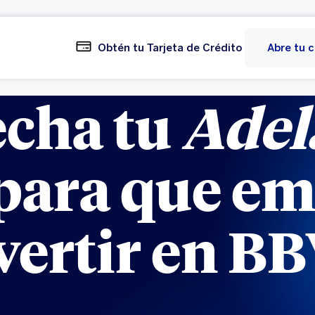
Obtén tu Tarjeta de Crédito
Abre tu 
cha tu
Adel
para que em
vertir en B