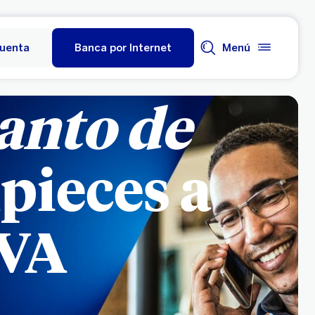
cuenta
Banca por Internet
Menú
anto de
pieces a
BVA