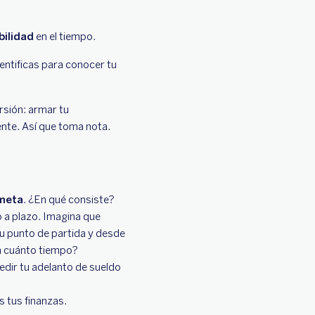
bilidad
en el tiempo.
entificas para conocer tu
rsión: armar tu
ente. Así que toma nota.
 meta
. ¿En qué consiste?
 a plazo. Imagina que
u punto de partida y desde
en cuánto tiempo?
dir tu adelanto de sueldo
es tus finanzas.