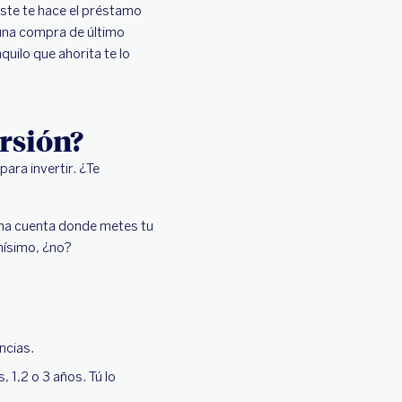
este te hace el préstamo
 una compra de último
uilo que ahorita te lo
rsión?
ara invertir. ¿Te
una cuenta donde metes tu
nísimo, ¿no?
ncias.
, 1,2 o 3 años. Tú lo