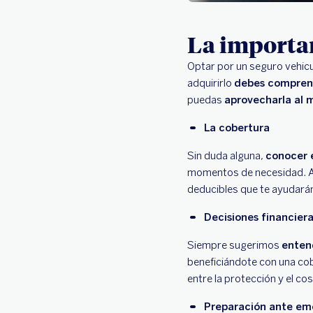
La importa
Optar por un seguro vehicu
adquirirlo
debes comprende
puedas
aprovecharla al
La cobertura
Sin duda alguna,
conocer
momentos de necesidad. Así
deducibles que te ayudarán
Decisiones financier
Siempre sugerimos
entend
beneficiándote con una cob
entre la protección y el c
Preparación ante em