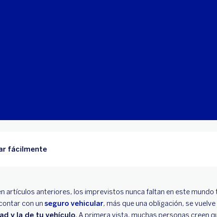
ar fácilmente
rtículos anteriores, los imprevistos nunca faltan en este mundo 
 contar con un
seguro vehicular
, más que una obligación, se vuelve
ad y la de tu vehículo
. A primera vista, muchas personas creen q