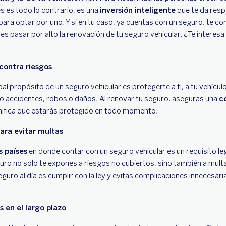
s es todo lo contrario, es una
inversión inteligente
que te da respa
ara optar por uno. Y si en tu caso, ya cuentas con un seguro, te 
es pasar por alto la renovación de tu seguro vehicular. ¿Te interes
contra riesgos
al propósito de un seguro vehicular es protegerte a ti, a tu vehícul
o accidentes, robos o daños. Al renovar tu seguro, aseguras una
c
ignifica que estarás protegido en todo momento.
ara evitar multas
s países
en donde contar con un seguro vehicular es un requisito le
guro no solo te expones a riesgos no cubiertos, sino también a mult
uro al día es cumplir con la ley y evitas complicaciones innecesaria
s en el largo plazo