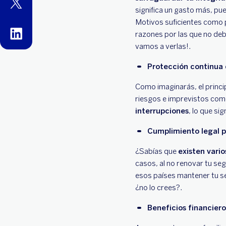
twitter
significa un gasto más, pue
Motivos suficientes como p
linkedin
razones por las que no deb
vamos a verlas!.
Protección continua 
Como imaginarás, el princip
riesgos e imprevistos com
interrupciones
, lo que s
Cumplimiento legal p
¿Sabías que
existen vario
casos, al no renovar tu se
esos países mantener tu seg
¿no lo crees?.
Beneficios financiero