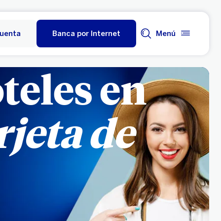
cuenta
Banca por Internet
Menú
teles en
rjeta de