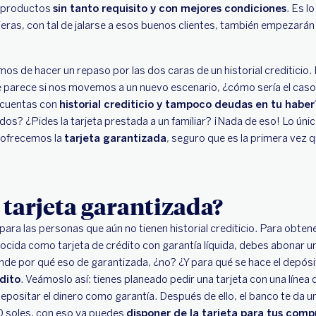
s productos
sin tanto requisito y con mejores condiciones
. Es l
ieras, con tal de jalarse a esos buenos clientes, también empezarán
s de hacer un repaso por las dos caras de un historial crediticio. 
 parece si nos movemos a un nuevo escenario, ¿cómo sería el caso s
o cuentas con
historial crediticio y tampoco deudas en tu haber
os? ¿Pides la tarjeta prestada a un familiar? ¡Nada de eso! Lo únic
 ofrecemos la
tarjeta garantizada
, seguro que es la primera vez 
 tarjeta garantizada?
para las personas que aún no tienen historial crediticio. Para obten
ocida como tarjeta de crédito con garantía líquida, debes abonar 
ende por qué eso de garantizada, ¿no? ¿Y para qué se hace el depós
édito
. Veámoslo así: tienes planeado pedir una tarjeta con una línea
depositar el dinero como garantía. Después de ello, el banco te da un
 soles, con eso ya puedes
disponer de la tarjeta para tus comp