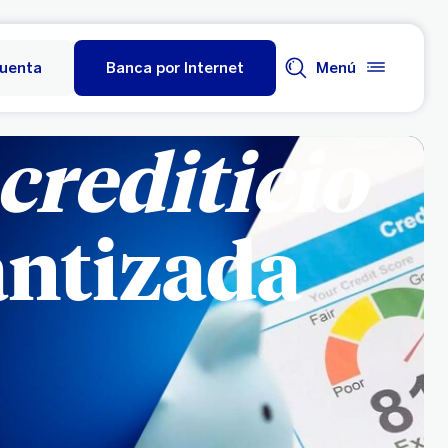
cuenta
Banca por Internet
Menú
 crediticio
antizada