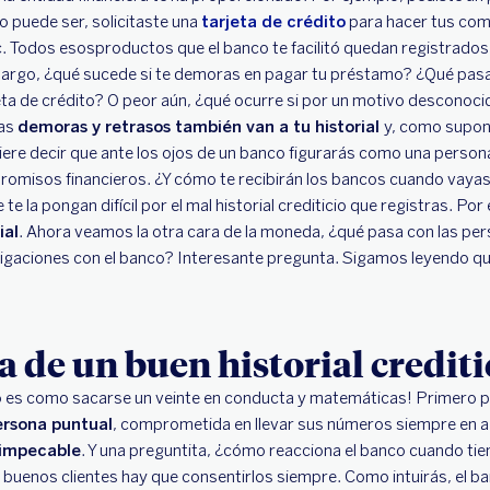
ro puede ser, solicitaste una
tarjeta de crédito
para hacer tus com
. Todos esosproductos que el banco te facilitó quedan registrados
embargo, ¿qué sucede si te demoras en pagar tu préstamo? ¿Qué pasa
rjeta de crédito? O peor aún, ¿qué ocurre si por un motivo desconoci
sas
demoras y retrasos también van a tu historial
y, como supon
ere decir que ante los ojos de un banco figurarás como una person
misos financieros. ¿Y cómo te recibirán los bancos cuando vayas 
e la pongan difícil por el mal historial crediticio que registras. Po
ial
. Ahora veamos la otra cara de la moneda, ¿qué pasa con las p
igaciones con el banco? Interesante pregunta. Sigamos leyendo que
 de un buen historial crediti
cio es como sacarse un veinte en conducta y matemáticas! Primero po
ersona puntual
, comprometida en llevar sus números siempre en az
 impecable
. Y una preguntita, ¿cómo reacciona el banco cuando tie
s buenos clientes hay que consentirlos siempre. Como intuirás, el ba