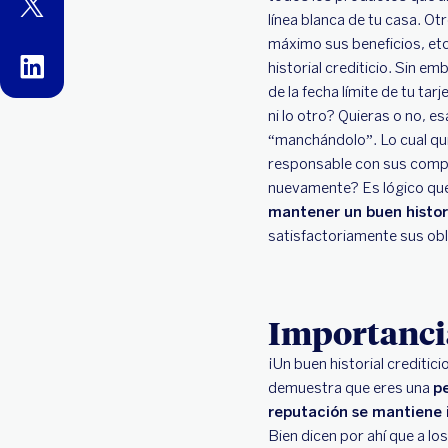
twitter
línea blanca de tu casa. Ot
máximo sus beneficios, etc
linkedin
historial crediticio. Sin 
de la fecha límite de tu ta
ni lo otro? Quieras o no, e
“manchándolo”. Lo cual qui
responsable con sus compro
nuevamente? Es lógico que t
mantener un buen histor
satisfactoriamente sus obl
Importancia
¡Un buen historial crediti
demuestra que eres una
p
reputación se mantiene
Bien dicen por ahí que a lo