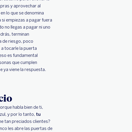
pras y aprovechar al
 en lo que se denomina
 si empiezas a pagar fuera
do no llegas a pagar ni uno
drás, terminan
a de riesgo, poco
a tocarle la puerta
r eso es fundamental
ersonas que cumplen
 ya viene la respuesta.
cio
rque habla bien de ti,
ul, y por lo tanto,
tu
ne tan preciados clientes?
nco les abre las puertas de