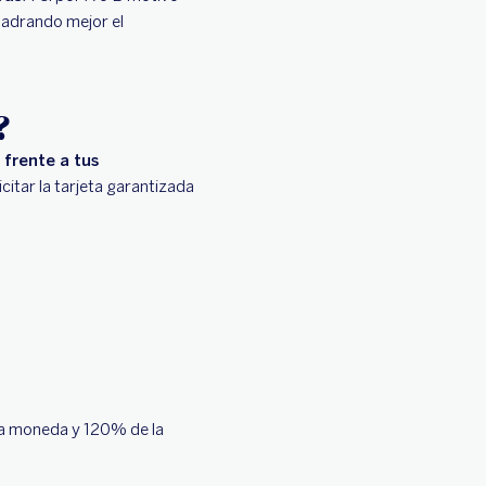
cuadrando mejor el
?
 frente a tus
itar la tarjeta garantizada
ma moneda y 120% de la