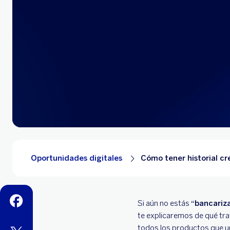
Oportunidades digitales
Cómo tener historial cr
facebook
Si aún no estás
“bancariz
te explicaremos de qué tra
todos los productos que un