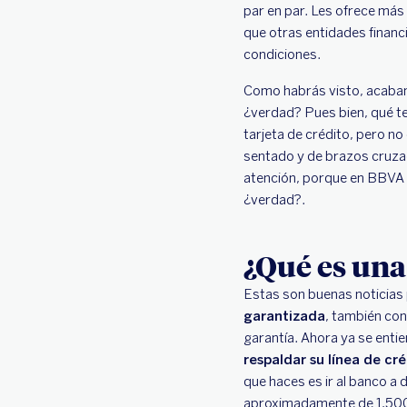
par en par. Les ofrece má
que otras entidades financ
condiciones.
Como habrás visto, acabamo
¿verdad? Pues bien, qué te
tarjeta de crédito, pero n
sentado y de brazos cruzad
atención, porque en BBVA
¿verdad?.
¿Qué es una
Estas son buenas noticias 
garantizada
, también con
garantía. Ahora ya se enti
respaldar su línea de cr
que haces es ir al banco a 
aproximadamente de 1,500