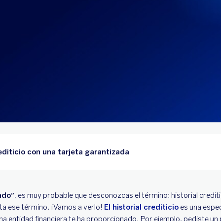
editicio con una tarjeta garantizada
ado”
, es muy probable que desconozcas el término: historial crediti
ta ese término. ¡Vamos a verlo!
El historial crediticio
es una espec
a entidad financiera te ha proporcionado. Por ejemplo, pediste un