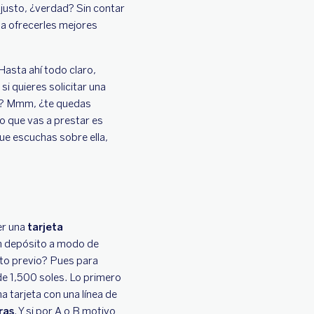
o justo, ¿verdad? Sin contar
 a ofrecerles mejores
Hasta ahí todo claro,
i quieres solicitar una
? Mmm, ¿te quedas
o que vas a prestar es
que escuchas sobre ella,
er una
tarjeta
un depósito a modo de
ito previo? Pues para
 de 1,500 soles. Lo primero
a tarjeta con una línea de
ras
. Y si por A o B motivo