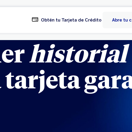
Obtén tu Tarjeta de Crédito
Abre tu 
ner
historial
 tarjeta gar