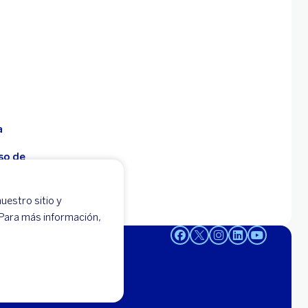
a
so de
uestro sitio y
 -
 Para más información,
95-0000