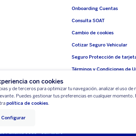
Onboarding Cuentas
Consulta SOAT
Cambio de cookies
Cotizar Seguro Vehicular
Seguro Protección de tarjet
Términos y Condiciones de U
WhatsApp BBVA
periencia con cookies
ias y de terceros para optimizar tu navegación, analizar el uso de n
Seguro Protección de tarjeta
levante. Puedes gestionar tus preferencias en cualquier momento.
Seguridad
tra
política de cookies
.
Configurar
tación
Mapa del Sitio
Libro de Reclamaciones
Llámanos (01) 5
 de Panamá 3055 - San Isidro