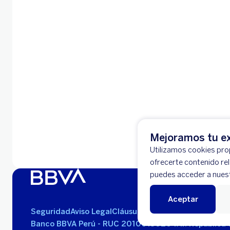
Mejoramos tu ex
Utilizamos cookies prop
ofrecerte contenido re
puedes acceder a nues
Aceptar
Seguridad
Aviso Legal
Cláusulas Generales de Contra
Banco BBVA Perú - RUC 20100130204
Av. República