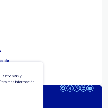
a
so de
uestro sitio y
 -
 Para más información,
95-0000