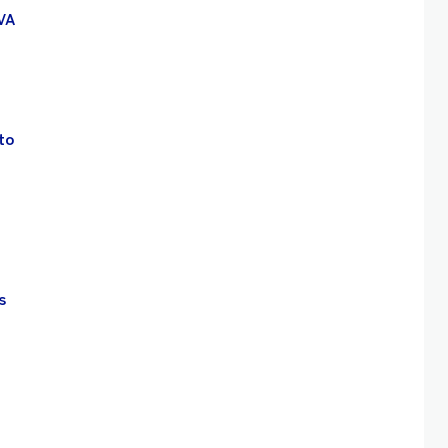
VA
to
s