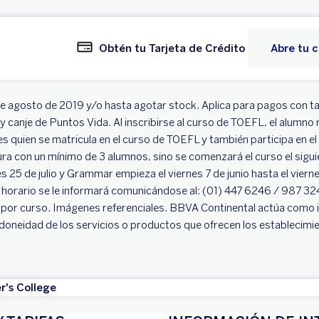
Obtén tu Tarjeta de Crédito
Abre tu 
 de agosto de 2019 y/o hasta agotar stock. Aplica para pagos con tar
 canje de Puntos Vida. Al inscribirse al curso de TOEFL, el alumno r
es quien se matricula en el curso de TOEFL y también participa en e
tura con un mínimo de 3 alumnos, sino se comenzará el curso el sigu
ves 25 de julio y Grammar empieza el viernes 7 de junio hasta el viern
 el horario se le informará comunicándose al: (01) 447 6246 / 987
or curso. Imágenes referenciales. BBVA Continental actúa como in
 idoneidad de los servicios o productos que ofrecen los establecimie
r's College