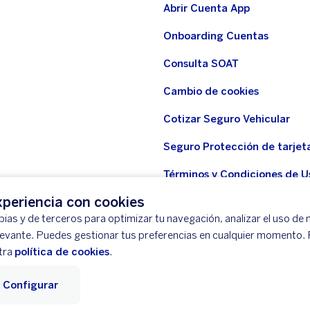
Abrir Cuenta App
Onboarding Cuentas
Consulta SOAT
Cambio de cookies
Cotizar Seguro Vehicular
Seguro Protección de tarjet
Términos y Condiciones de U
WhatsApp BBVA
periencia con cookies
ias y de terceros para optimizar tu navegación, analizar el uso de n
Seguro Protección de tarjeta
levante. Puedes gestionar tus preferencias en cualquier momento.
Seguridad
tra
política de cookies
.
Configurar
tación
Mapa del Sitio
Libro de Reclamaciones
Llámanos (01) 5