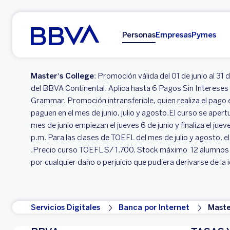
Ir al contenido principal
Personas
Empresas
Pymes
Master’s College
: Promoción válida del 01 de junio al 31
del BBVA Continental. Aplica hasta 6 Pagos Sin Intereses y
Grammar. Promoción intransferible, quien realiza el pago 
paguen en el mes de junio, julio y agosto.El curso se aper
mes de junio empiezan el jueves 6 de junio y finaliza el jue
p.m. Para las clases de TOEFL del mes de julio y agosto,
.Precio curso TOEFL S/ 1.700. Stock máximo 12 alumnos p
por cualquier daño o perjuicio que pudiera derivarse de la
Servicios Digitales
Banca por Internet
Maste