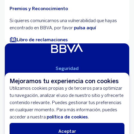
Premios y Reconocimiento
Si quieres comunicarnos una vulnerabilidad que hayas
encontrado en BBVA, por favor
pulsa aquí
Libro de reclamaciones
Seguridad
Aviso Legal
Mejoramos tu experiencia con cookies
Cláusulas Generales de Contratación
Utilizamos cookies propias y de terceros para optimizar
Mapa del Sitio
tu navegación, analizar el uso de nuestro sitio y ofrecerte
Libro de Reclamaciones
contenido relevante. Puedes gestionar tus preferencias
Llámanos (01) 595-0000
en cualquier momento. Para más información, puedes
Banco BBVA Perú - RUC 20100130204
acceder a nuestra
política de cookies
.
Av. República de Panamá 3055 - San Isidro
Aceptar