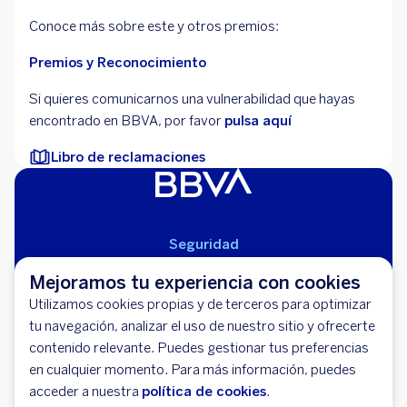
Conoce más sobre este y otros premios:
Premios y Reconocimiento
Si quieres comunicarnos una vulnerabilidad que hayas
encontrado en BBVA, por favor
pulsa aquí
Libro de reclamaciones
Seguridad
Aviso Legal
Mejoramos tu experiencia con cookies
Cláusulas Generales de Contratación
Utilizamos cookies propias y de terceros para optimizar
Mapa del Sitio
tu navegación, analizar el uso de nuestro sitio y ofrecerte
Libro de Reclamaciones
contenido relevante. Puedes gestionar tus preferencias
Llámanos (01) 595-0000
en cualquier momento. Para más información, puedes
Banco BBVA Perú - RUC 20100130204
acceder a nuestra
política de cookies
.
Av. República de Panamá 3055 - San Isidro