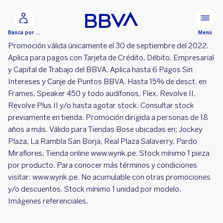
Ir al contenido principal
Menú
Banca por Internet
Promoción válida únicamente el 30 de septiembre del 2022.
Aplica para pagos con Tarjeta de Crédito, Débito, Empresarial
y Capital de Trabajo del BBVA. Aplica hasta 6 Pagos Sin
Intereses y Canje de Puntos BBVA. Hasta 15% de desct. en
Frames, Speaker 450 y todo audífonos, Flex, Revolve II,
Revolve Plus II y/o hasta agotar stock. Consultar stock
previamente en tienda. Promoción dirigida a personas de 18
años a más. Válido para Tiendas Bose ubicadas en; Jockey
Plaza, La Rambla San Borja, Real Plaza Salaverry, Pardo
Miraflores, Tienda online www.wynk.pe. Stock mínimo 1 pieza
por producto. Para conocer más términos y condiciones
visitar: www.wynk.pe. No acumulable con otras promociones
y/o descuentos. Stock mínimo 1 unidad por modelo.
Imágenes referenciales.