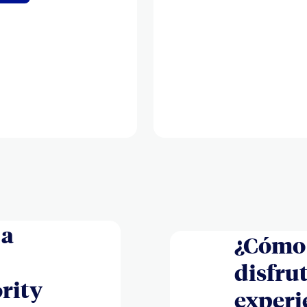
 a
¿Cómo
disfrut
rity
experi