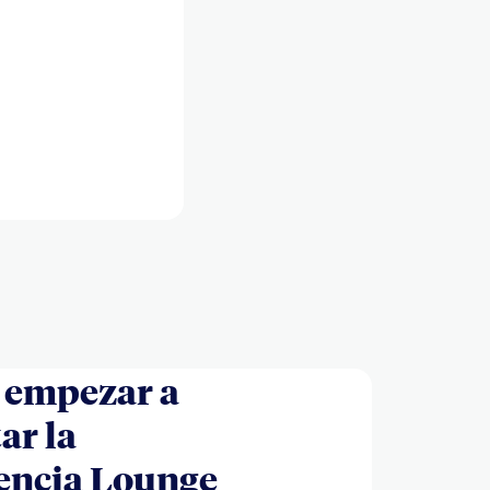
 empezar a
ar la
encia Lounge