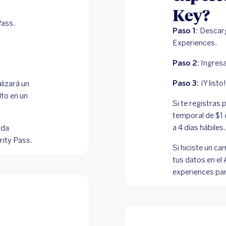
Key?
Pass.
Paso 1:
Descarg
Experiences.
Paso 2:
Ingresa
Paso 3:
¡Y listo!
alizará un
to en un
Si te registras 
temporal de $1 
a 4 días hábiles.
rda
ority Pass.
Si hiciste un ca
tus datos en el
experiences par