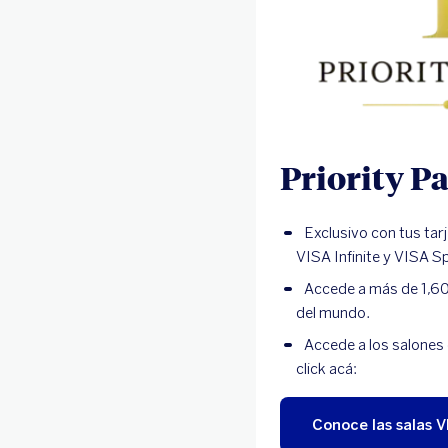
Priority P
Exclusivo con tus tar
VISA Infinite y VISA Sp
Accede a más de 1,60
del mundo.
Accede a los salones 
click acá:
Conoce las salas V