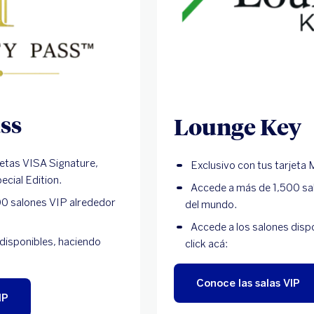
ass
Lounge Key
jetas VISA Signature,
Exclusivo con tus tarje
ecial Edition.
Accede a más de 1,500 sa
0 salones VIP alrededor
del mundo.
Accede a los salones disp
disponibles, haciendo
click acá:
Conoce las salas VIP
IP