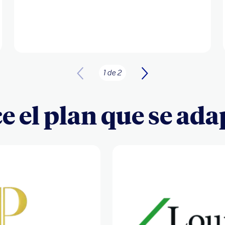
1 de 2
 el plan que se adap