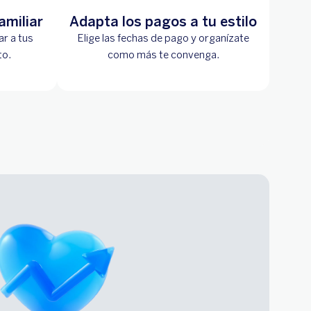
amiliar
Adapta los pagos a tu estilo
r a tus
Elige las fechas de pago y organízate
to.
como más te convenga.