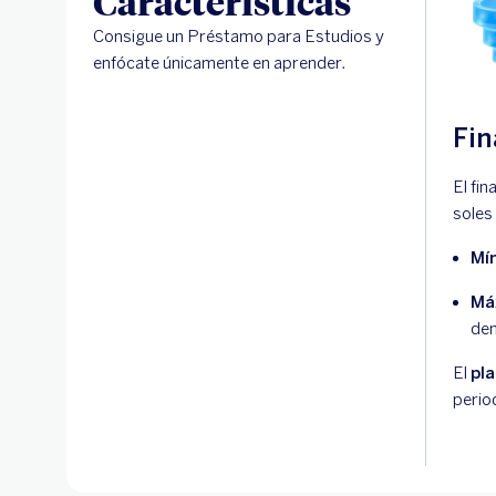
Características
Consigue un Préstamo para Estudios y
enfócate únicamente en aprender.
Fin
El fi
soles
Mí
Má
dem
El
pl
perio