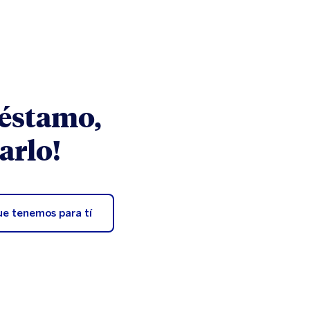
réstamo,
arlo!
ue tenemos para tí