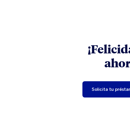
¡Felici
ahor
Solicita tu prést