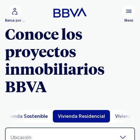
Ir al contenido principal
Menú
Banca por Internet
Conoce los
proyectos
inmobiliarios
BBVA
Vivienda Sostenible
Vivienda Residencial
Vivienda S
Ubicación