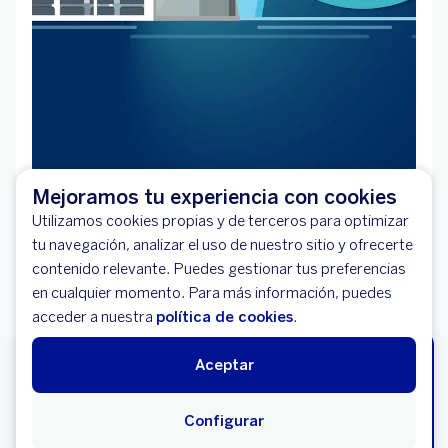
Mejoramos tu experiencia con cookies
Oficina BBVA Los
Utilizamos cookies propias y de terceros para optimizar
Alamos - Santiago de
tu navegación, analizar el uso de nuestro sitio y ofrecerte
contenido relevante. Puedes gestionar tus preferencias
Surco
en cualquier momento. Para más información, puedes
acceder a nuestra
política de cookies
.
Oficina BBVA Los Alamos - Santiago de Surco
¿Aún no eres cliente BBVA?
Aceptar
Abre tu cuenta digital desde la App en minutos.
Av. Primavera 2180 – 2190 Esquina Con Av. Central.
Urbanización Fundo Monterrico Chico.
Ábrela aquí
Configurar