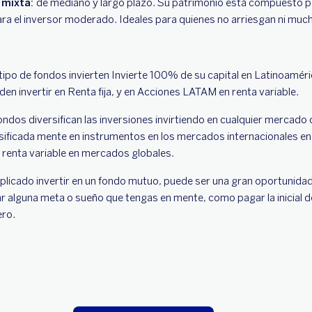
 mixta:
de mediano y largo plazo. Su patrimonio está compuesto 
para el inversor moderado. Ideales para quienes no arriesgan ni muc
 tipo de fondos invierten Invierte 100% de su capital en Latinoaméri
en invertir en Renta fija, y en Acciones LATAM en renta variable.
ndos diversifican las inversiones invirtiendo en cualquier mercado
ersificada mente en instrumentos en los mercados internacionales e
n renta variable en mercados globales.
licado invertir en un fondo mutuo, puede ser una gran oportunidad 
 alguna meta o sueño que tengas en mente, como pagar la inicial de
ero.