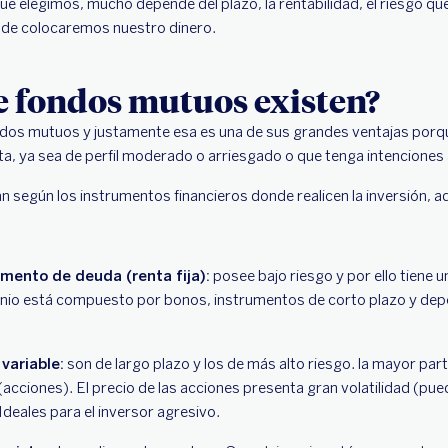
que elegimos, mucho depende del plazo, la rentabilidad, el riesgo q
nde colocaremos nuestro dinero.
e fondos mutuos existen?
ondos mutuos y justamente esa es una de sus grandes ventajas porq
sta, ya sea de perfil moderado o arriesgado o que tenga intenciones 
an según los instrumentos financieros donde realicen la inversión, 
mento de deuda (renta fija):
posee bajo riesgo y por ello tiene u
nio está compuesto por bonos, instrumentos de corto plazo y depós
variable:
son de largo plazo y los de más alto riesgo. la mayor par
 (acciones). El precio de las acciones presenta gran volatilidad (pu
deales para el inversor agresivo.