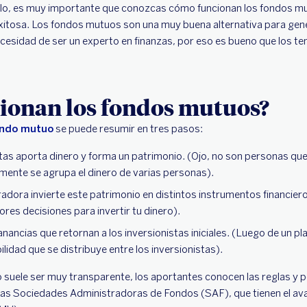
llo, es muy importante que conozcas cómo funcionan los fondos mu
xitosa. Los fondos mutuos son una muy buena alternativa para gene
ecesidad de ser un experto en finanzas, por eso es bueno que los te
ionan los fondos mutuos?
ndo mutuo
se puede resumir en tres pasos:
tas aporta dinero y forma un patrimonio. (Ojo, no son personas qu
mente se agrupa el dinero de varias personas).
dora invierte este patrimonio en distintos instrumentos financiero
res decisiones para invertir tu dinero).
nancias que retornan a los inversionistas iniciales. (Luego de un p
lidad que se distribuye entre los inversionistas).
 suele ser muy transparente, los aportantes conocen las reglas y 
as Sociedades Administradoras de Fondos (SAF), que tienen el ava