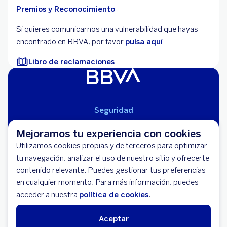
Premios y Reconocimiento
Si quieres comunicarnos una vulnerabilidad que hayas
encontrado en BBVA, por favor
pulsa aquí
Libro de reclamaciones
Seguridad
Aviso Legal
Mejoramos tu experiencia con cookies
Cláusulas Generales de Contratación
Utilizamos cookies propias y de terceros para optimizar
Mapa del Sitio
tu navegación, analizar el uso de nuestro sitio y ofrecerte
Libro de Reclamaciones
contenido relevante. Puedes gestionar tus preferencias
Llámanos (01) 595-0000
en cualquier momento. Para más información, puedes
Banco BBVA Perú - RUC 20100130204
acceder a nuestra
política de cookies
.
Av. República de Panamá 3055 - San Isidro
Aceptar