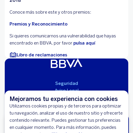
2018
Conoce más sobre este y otros premios:
Premios y Reconocimiento
Si quieres comunicarnos una vulnerabilidad que hayas
encontrado en BBVA, por favor
pulsa aquí
Libro de reclamaciones
Seguridad
Aviso Legal
Cláusulas Generales de Contratación
Mejoramos tu experiencia con cookies
Mapa del Sitio
Utilizamos cookies propias y de terceros para optimizar
Libro de Reclamaciones
tu navegación, analizar el uso de nuestro sitio y ofrecerte
Llámanos (01) 595-0000
contenido relevante. Puedes gestionar tus preferencias
¡Tu auto seguro, tú sin estrés!
Banco BBVA Perú - RUC 20100130204
en cualquier momento. Para más información, puedes
No dejes tu tranquilidad al azar. Asegura tu vehículo