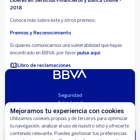
Líderes en Servicios Financieros y Banca Online -
2018
Conoce más sobre este y otros premios:
Premios y Reconocimiento
Si quieres comunicarnos una vulnerabilidad que hayas
encontrado en BBVA, por favor
pulsa aquí
Libro de reclamaciones
Seguridad
Aviso Legal
Mejoramos tu experiencia con cookies
Cláusulas Generales de Contratación
Mapa del Sitio
Utilizamos cookies propias y de terceros para optimizar
Libro de Reclamaciones
tu navegación, analizar el uso de nuestro sitio y ofrecerte
Llámanos (01) 595-0000
contenido relevante. Puedes gestionar tus preferencias
¡Tu auto seguro, tú sin estrés!