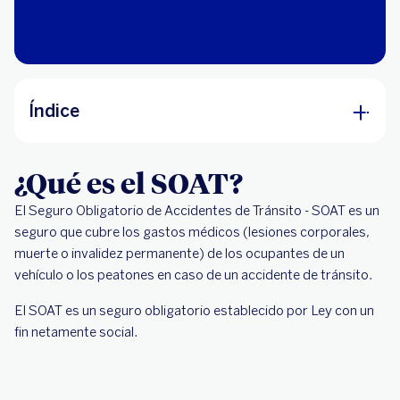
Índice
¿Qué es el SOAT?
¿Qué es el SOAT?
Características del SOAT
El Seguro Obligatorio de Accidentes de Tránsito - SOAT es un
¿Cómo adquirir el SOAT de forma online?
seguro que cubre los gastos médicos (lesiones corporales,
Cobertura del SOAT
muerte o invalidez permanente) de los ocupantes de un
¿Cómo adquirir el SOAT Digital BBVA?
vehículo o los peatones en caso de un accidente de tránsito.
Ventajas del SOAT Digital BBVA
El SOAT es un seguro obligatorio establecido por Ley con un
fin netamente social.