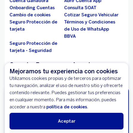
Cuenta Ganadora
Abrir Cuenta App
Onboarding Cuentas
Consulta SOAT
Cambio de cookies
Cotizar Seguro Vehicular
Seguro Protección de
Términos y Condiciones
tarjeta
de Uso de WhatsApp
BBVA
Seguro Protección de
tarjeta - Seguridad
Ganador E-commerce Award
Mejoramos tu experiencia con cookies
Líderes en Servicios Financieros y Banca Online -
Utilizamos cookies propias y de terceros para optimizar
2018
tu navegación, analizar el uso de nuestro sitio y ofrecerte
contenido relevante. Puedes gestionar tus preferencias
¡Tu auto seguro, tú sin estrés!
Conoce más sobre este y otros premios:
en cualquier momento. Para más información, puedes
No dejes tu tranquilidad al azar. Asegura tu vehículo
acceder a nuestra
política de cookies
.
Premios y Reconocimiento
hoy y maneja con respaldo total 24/7.
Si quieres comunicarnos una vulnerabilidad que hayas
Solicita tu seguro Vehicular
Aceptar
encontrado en BBVA, por favor
pulsa aquí